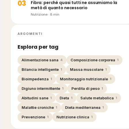
0
3
Fibra: perché quasi tutti ne assumiamo la
metà di quanto necessario
Nutrizione
·
8
min
ARGOMENTI
Esplora per tag
Alimentazione sana
Composizione corporea
4
1
Bilancia intelligente
Massa muscolare
1
1
Bioimpedenza
Monitoraggio nutrizionale
1
1
Digiuno intermittente
Perdita di peso
1
1
Abitudini sane
Dieta
Salute metabolica
1
1
1
Malattie croniche
Dieta mediterranea
1
1
Prevenzione
Nutrizione clinica
1
1