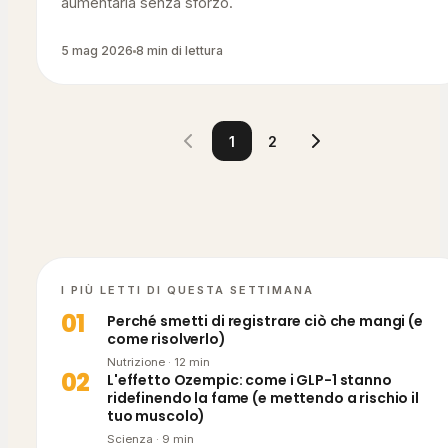
aumentarla senza sforzo.
5 mag 2026
8 min di lettura
1
2
I PIÙ LETTI DI QUESTA SETTIMANA
0
1
Perché smetti di registrare ciò che mangi (e
come risolverlo)
Nutrizione
·
12
min
0
2
L'effetto Ozempic: come i GLP-1 stanno
ridefinendo la fame (e mettendo a rischio il
tuo muscolo)
Scienza
·
9
min