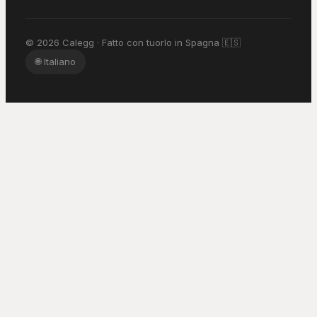
© 2026 Calegg · Fatto con tuorlo in Spagna 🇪🇸
🌐
Italiano