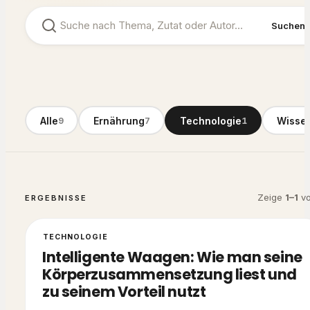
Suchen
Alle
Ernährung
Technologie
Wissen
9
7
1
Zeige
1
–
1
v
ERGEBNISSE
TECHNOLOGIE
Intelligente Waagen: Wie man seine
Körperzusammensetzung liest und
zu seinem Vorteil nutzt