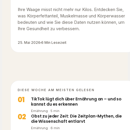
Ihre Waage misst nicht mehr nur Kilos. Entdecken Sie,
was Körperfettanteil, Muskelmasse und Körperwasser
bedeuten und wie Sie diese Daten nutzen können, um
Ihre Gesundheit zu verbessern.
25. Mai 2026
6 Min Lesezeit
DIESE WOCHE AM MEISTEN GELESEN
0
1
TikTok lügt dich über Ernährung an – und so
kannst du es erkennen
Ernährung
·
5
min
0
2
Obst zu jeder Zeit: Die Zeitplan-Mythen, die
die Wissenschaft entlarvt
Ernährung
·
6
min