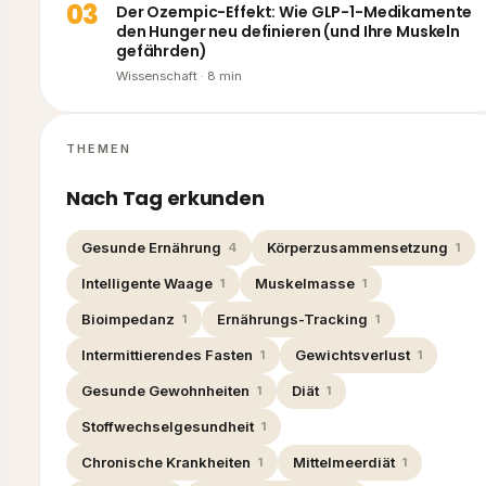
0
3
Der Ozempic-Effekt: Wie GLP-1-Medikamente
den Hunger neu definieren (und Ihre Muskeln
gefährden)
Wissenschaft
·
8
min
THEMEN
Nach Tag erkunden
Gesunde Ernährung
Körperzusammensetzung
4
1
Intelligente Waage
Muskelmasse
1
1
Bioimpedanz
Ernährungs-Tracking
1
1
Intermittierendes Fasten
Gewichtsverlust
1
1
Gesunde Gewohnheiten
Diät
1
1
Stoffwechselgesundheit
1
Chronische Krankheiten
Mittelmeerdiät
1
1