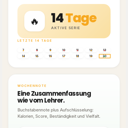
14
Tage
🔥
AKTIVE SERIE
LETZTE 14 TAGE
7
8
9
10
11
12
13
14
15
16
17
18
19
20
WOCHENNOTE
Eine Zusammenfassung
wie vom Lehrer.
Buchstabennote plus Aufschlüsselung:
Kalorien, Score, Beständigkeit und Vielfalt.