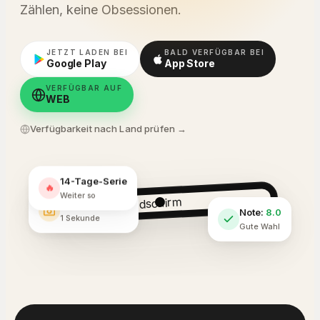
Zählen, keine Obsessionen.
JETZT LADEN BEI
BALD VERFÜGBAR BEI
Google Play
App Store
VERFÜGBAR AUF
WEB
Verfügbarkeit nach Land prüfen →
14-Tage-Serie
🔥
Schnelles Foto
Weiter so
Note:
8.0
1 Sekunde
Gute Wahl