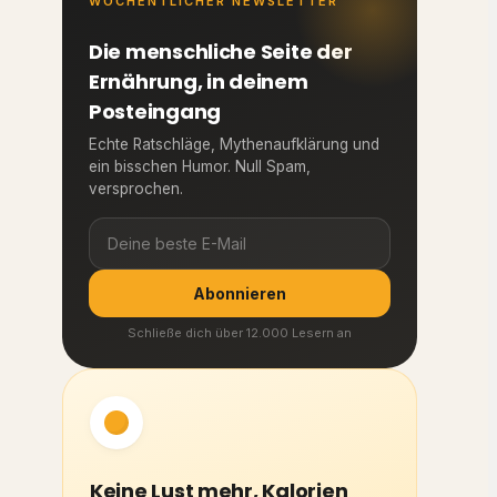
WÖCHENTLICHER NEWSLETTER
Die menschliche Seite der
Ernährung, in deinem
Posteingang
Echte Ratschläge, Mythenaufklärung und
ein bisschen Humor. Null Spam,
versprochen.
Abonnieren
Schließe dich über 12.000 Lesern an
Keine Lust mehr, Kalorien