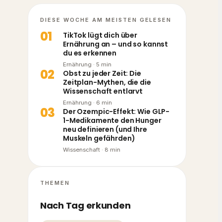
DIESE WOCHE AM MEISTEN GELESEN
0
1
TikTok lügt dich über
Ernährung an – und so kannst
du es erkennen
Ernährung
·
5
min
0
2
Obst zu jeder Zeit: Die
Zeitplan-Mythen, die die
Wissenschaft entlarvt
Ernährung
·
6
min
0
3
Der Ozempic-Effekt: Wie GLP-
1-Medikamente den Hunger
neu definieren (und Ihre
Muskeln gefährden)
Wissenschaft
·
8
min
THEMEN
Nach Tag erkunden