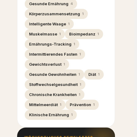
Gesunde Ernährung
4
Körperzusammensetzung
1
Intelligente Waage
1
Muskelmasse
Bioimpedanz
1
1
Ernährungs-Tracking
1
Intermittierendes Fasten
1
Gewichtsverlust
1
Gesunde Gewohnheiten
Diät
1
1
Stoffwechselgesundheit
1
Chronische Krankheiten
1
Mittelmeerdiät
Prävention
1
1
Klinische Ernährung
1