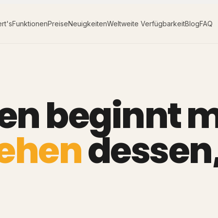
rt's
Funktionen
Preise
Neuigkeiten
Weltweite Verfügbarkeit
Blog
FAQ
en beginnt m
tehen
dessen