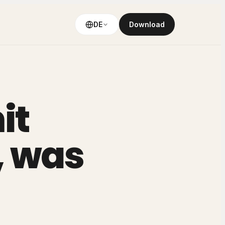
DE
Download
it
, was