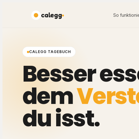
calegg
So funktionie
CALEGG TAGEBUCH
Besser ess
dem
Vers
du isst.