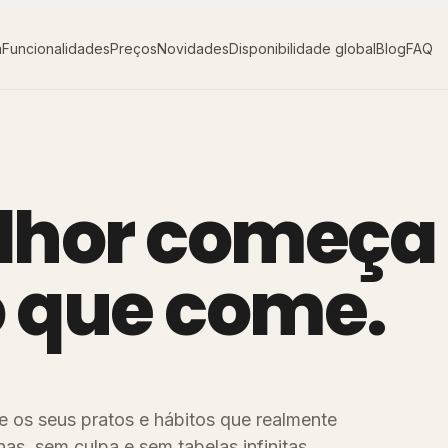
a
Funcionalidades
Preços
Novidades
Disponibilidade global
Blog
FAQ
hor começa 
 que come.
e os seus pratos e hábitos que realmente
s, sem culpa e sem tabelas infinitas.