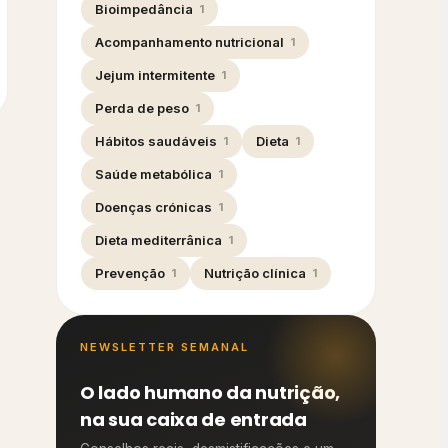
Bioimpedância
1
Acompanhamento nutricional
1
Jejum intermitente
1
Perda de peso
1
Hábitos saudáveis
Dieta
1
1
Saúde metabólica
1
Doenças crónicas
1
Dieta mediterrânica
1
Prevenção
Nutrição clínica
1
1
NEWSLETTER SEMANAL
O lado humano da nutrição,
na sua caixa de entrada