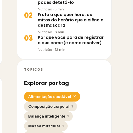
podes detetá-lo
Nutrição
·
5
min
0
2
Fruta a qualquer hora: os
mitos do horário que a ciência
desmascara
Nutrição
·
6
min
0
3
Por que você para de registrar
o que come (e como resolver)
Nutrição
·
12
min
TÓPICOS
Explorar por tag
Alimentação saudável
✕
Composição corporal
1
Balança inteligente
1
Massa muscular
1