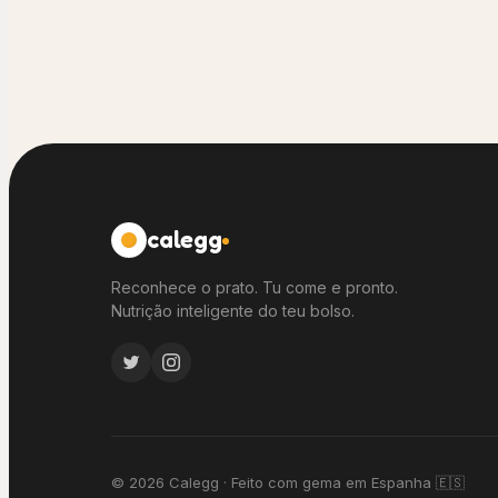
calegg
Reconhece o prato. Tu come e pronto.
Nutrição inteligente do teu bolso.
© 2026 Calegg · Feito com gema em Espanha 🇪🇸