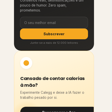
Conselhos reais, desmistificações e um
pouco de humor. Zero spam,
prometemos.
Subscrever
Junte-se a mais de 12.000 leitores
Cansado de contar calorias
à mão?
Experimente Calegg e deixe a IA fazer o
trabalho pesado por si.