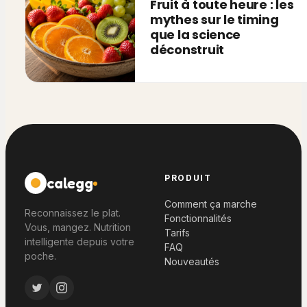
Fruit à toute heure : les
mythes sur le timing
que la science
déconstruit
PRODUIT
calegg
Comment ça marche
Reconnaissez le plat.
Fonctionnalités
Vous, mangez. Nutrition
Tarifs
intelligente depuis votre
FAQ
poche.
Nouveautés