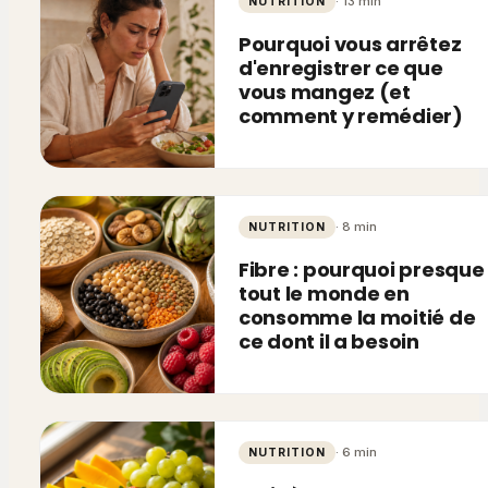
·
13
min
NUTRITION
Pourquoi vous arrêtez
d'enregistrer ce que
vous mangez (et
comment y remédier)
·
8
min
NUTRITION
Fibre : pourquoi presque
tout le monde en
consomme la moitié de
ce dont il a besoin
·
6
min
NUTRITION