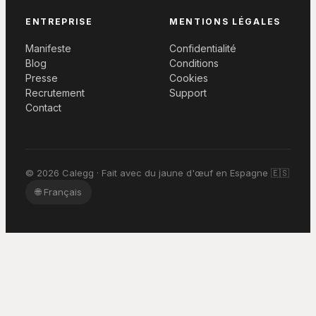
ENTREPRISE
MENTIONS LÉGALES
Manifeste
Confidentialité
Blog
Conditions
Presse
Cookies
Recrutement
Support
Contact
© 2026 Calegg · Fait avec du jaune d'œuf en Espagne 🇪🇸
🌐
Français